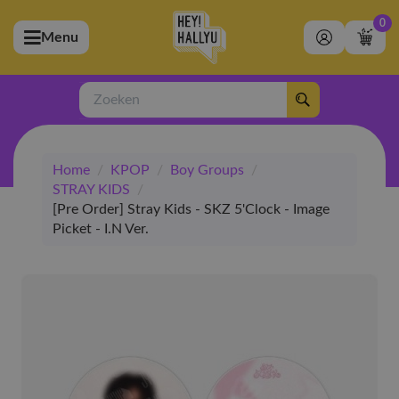
0
Menu
bmenu (Artiesten)
ubmenu (Merchandise)
Zoeken
bmenu (Exclusive)
Home
/
KPOP
/
Boy Groups
/
bmenu (Winkel)
STRAY KIDS
/
[Pre Order] Stray Kids - SKZ 5'Clock - Image
Picket - I.N Ver.