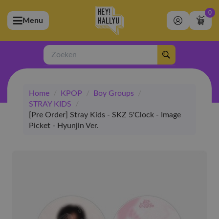
0
Menu
bmenu (Artiesten)
ubmenu (Merchandise)
Zoeken
bmenu (Exclusive)
Home
/
KPOP
/
Boy Groups
/
bmenu (Winkel)
STRAY KIDS
/
[Pre Order] Stray Kids - SKZ 5'Clock - Image
Picket - Hyunjin Ver.