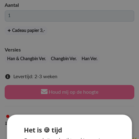
Aantal
Cadeau papier 3
,-
Versies
Han & Changbin Ver.
Changbin Ver.
Han Ver.
Levertijd: 2-3 weken
Houd mij op de hoogte
Niet op voorraad
in Arnhem
Indien op voorraad
binnen 2 werkdagen
verzonden
Het is 🍪 tijd