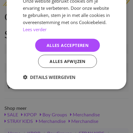
Onze website gebruikt cookies om je
ervaring te verbeteren. Door onze website
te gebruiken, stem je in met alle cookies in
Omschrijving
overeenstemming met ons Cookiebeleid.
Lees verder
Specificaties
ALLES ACCEPTEREN
Artikelnummer
PRE-MGZ-DC-SKZ-HANCB
EAN nummer
4823416723983
ALLES AFWIJZEN
Pre-order tot
20-01-2025
DETAILS WEERGEVEN
Release datum
03-02-2025
Verwachte leverdatum
21-02-2025
Shop meer
SALE
KPOP
Boy Groups
Merchandise
STRAY KIDS
Merchandise
Merchandise