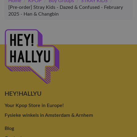
Home
/
KPOP
/
Boy Groups
/
STRAY KIDS
/
[Pre-order] Stray Kids - Dazed & Confused - February
2025 - Han & Changbin
HEY!HALLYU
Your Kpop Store in Europe!
Fysieke winkels in Amsterdam & Arnhem
Blog