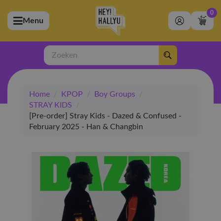
0
Menu
bmenu (Artiesten)
ubmenu (Merchandise)
Zoeken
bmenu (Exclusive)
Home
/
KPOP
/
Boy Groups
/
bmenu (Winkel)
STRAY KIDS
/
[Pre-order] Stray Kids - Dazed & Confused -
February 2025 - Han & Changbin