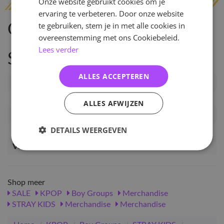
Onze website gebruikt cookies om je
ervaring te verbeteren. Door onze website
te gebruiken, stem je in met alle cookies in
Omschrijving
overeenstemming met ons Cookiebeleid.
Lees verder
Specificaties
ALLES ACCEPTEREN
Artikelnummer
PRE-MGZ-DC-SKZ-CB
EAN nummer
3420985044795
ALLES AFWIJZEN
Pre-order tot
20-01-2025
DETAILS WEERGEVEN
Release datum
03-02-2025
Verwachte leverdatum
21-02-2025
Shop meer
SALE
KPOP
Boy Groups
Merchandise
STRAY KIDS
Merchandise
Merchandise