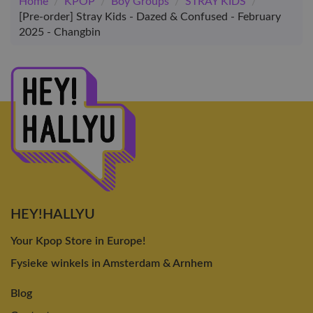
Home
/
KPOP
/
Boy Groups
/
STRAY KIDS
/
[Pre-order] Stray Kids - Dazed & Confused - February
2025 - Changbin
HEY!HALLYU
Your Kpop Store in Europe!
Fysieke winkels in Amsterdam & Arnhem
Blog