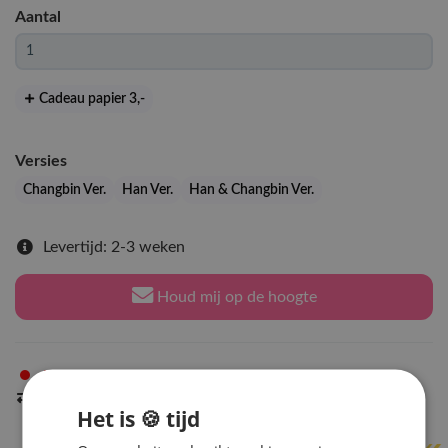
Aantal
Cadeau papier 3
,-
Versies
Changbin Ver.
Han Ver.
Han & Changbin Ver.
Levertijd: 2-3 weken
Houd mij op de hoogte
Niet op voorraad
in Arnhem
Indien op voorraad
binnen 2 werkdagen
verzonden
Het is 🍪 tijd