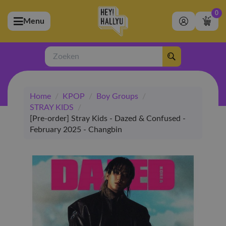
0
Menu
bmenu (Artiesten)
ubmenu (Merchandise)
Zoeken
bmenu (Exclusive)
Home
/
KPOP
/
Boy Groups
/
bmenu (Winkel)
STRAY KIDS
/
[Pre-order] Stray Kids - Dazed & Confused -
February 2025 - Changbin