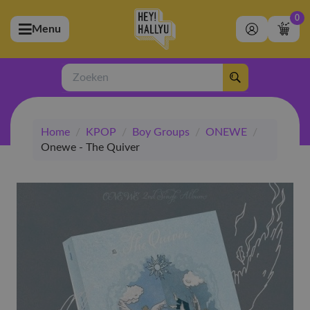
0
Menu
bmenu (Artiesten)
ubmenu (Merchandise)
Zoeken
bmenu (Exclusive)
Home
/
KPOP
/
Boy Groups
/
ONEWE
/
bmenu (Winkel)
Onewe - The Quiver