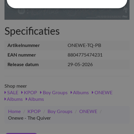
Specificaties
Artikelnummer
ONEWE-TQ-PB
EAN nummer
8804775474231
Release datum
29-05-2026
Shop meer
SALE
KPOP
Boy Groups
Albums
ONEWE
Albums
Albums
Home
/
KPOP
/
Boy Groups
/
ONEWE
/
Onewe - The Quiver