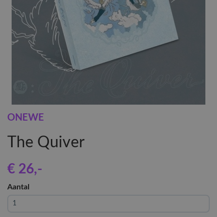
ONEWE
The Quiver
€ 26
,-
Aantal