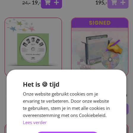
19
,-
195
,-
24
,-
UITVERKOCHT
UITVERKOCHT
Het is 🍪 tijd
ONEWE
ONEWE
Onze website gebruikt cookies om je
Studio We : Recording #4
Maze : Ad Astra - SIGNED
ervaring te verbeteren. Door onze website
te gebruiken, stem je in met alle cookies in
21
,-
30
,-
overeenstemming met ons Cookiebeleid.
Lees verder