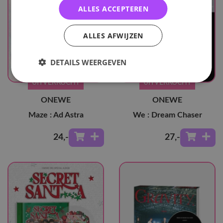
ALLES ACCEPTEREN
ALLES AFWIJZEN
DETAILS WEERGEVEN
UITVERKOCHT
UITVERKOCHT
ONEWE
ONEWE
Maze : Ad Astra
We : Dream Chaser
24
,-
27
,-