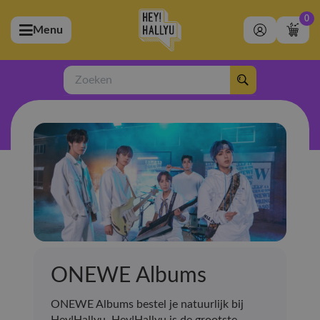
0
Menu
bmenu (Artiesten)
ubmenu (Merchandise)
Zoeken
bmenu (Exclusive)
bmenu (Winkel)
ONEWE Albums
ONEWE Albums bestel je natuurlijk bij
Hey!Hallyu. Hey!Hallyu is de grootste