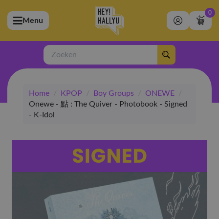
0
Menu
bmenu (Artiesten)
ubmenu (Merchandise)
Zoeken
bmenu (Exclusive)
Home
/
KPOP
/
Boy Groups
/
ONEWE
/
bmenu (Winkel)
Onewe - 點 : The Quiver - Photobook - Signed
- K-Idol