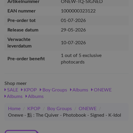
Artikelnummer
ONEW-TQ-SIGNED
EAN nummer
1000000323122
Pre-order tot
01-07-2026
Release datum
29-05-2026
Verwachte
10-07-2026
leverdatum
1 out of 5 exclusive
Pre-order benefit
photocards
Shop meer
SALE
KPOP
Boy Groups
Albums
ONEWE
Albums
Albums
Home
/
KPOP
/
Boy Groups
/
ONEWE
/
Onewe - 點 : The Quiver - Photobook - Signed - K-Idol