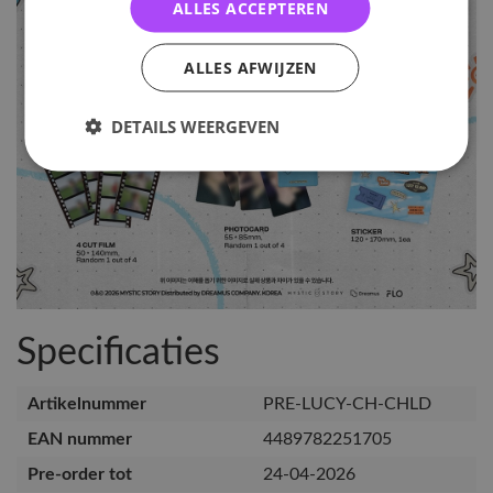
ALLES ACCEPTEREN
ALLES AFWIJZEN
DETAILS WEERGEVEN
Specificaties
Artikelnummer
PRE-LUCY-CH-CHLD
EAN nummer
4489782251705
Pre-order tot
24-04-2026