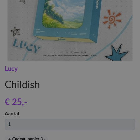
Lucy
Childish
€ 25
,-
Aantal
Cadeau papier 3
,-