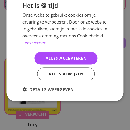
Het is 🍪 tijd
UITVERKOCHT
UITVERKOCHT
Onze website gebruikt cookies om je
ervaring te verbeteren. Door onze website
Lucy
Lucy
te gebruiken, stem je in met alle cookies in
Wajangchang
From.
overeenstemming met ons Cookiebeleid.
Lees verder
25
,-
24
,-
ALLES ACCEPTEREN
ALLES AFWIJZEN
DETAILS WEERGEVEN
UITVERKOCHT
Lucy