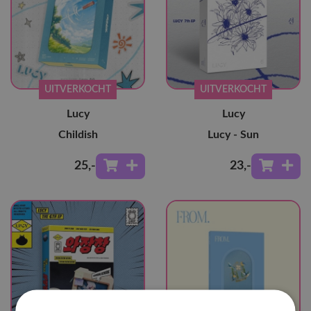
UITVERKOCHT
UITVERKOCHT
Lucy
Lucy
Childish
Lucy - Sun
25
,-
23
,-