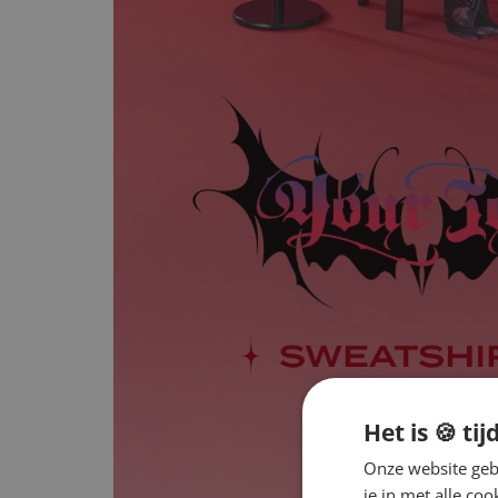
Het is 🍪 tij
Onze website gebr
je in met alle c