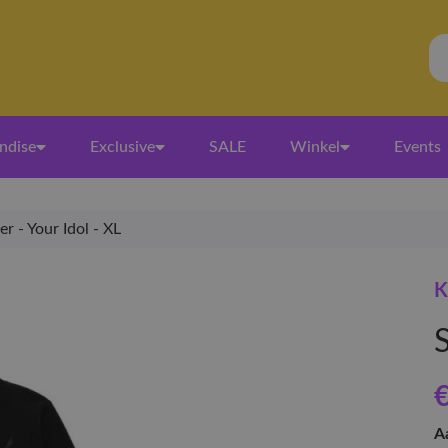
ndise
Exclusive
SALE
Winkel
Events
 - Your Idol - XL
K
S
€
A