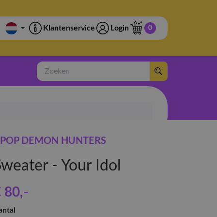
Klantenservice
Login
0
Zoeken
POP DEMON HUNTERS
weater - Your Idol
 80
,-
antal