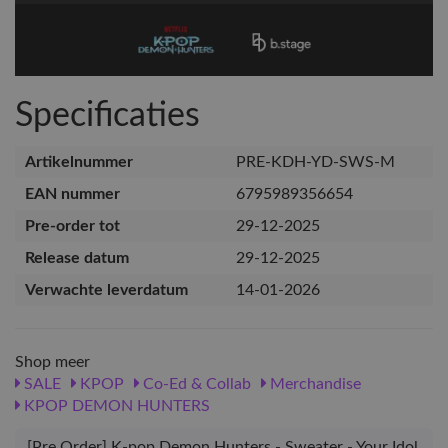
Specificaties
Artikelnummer
PRE-KDH-YD-SWS-M
EAN nummer
6795989356654
Pre-order tot
29-12-2025
Release datum
29-12-2025
Verwachte leverdatum
14-01-2026
Shop meer
SALE
KPOP
Co-Ed & Collab
Merchandise
KPOP DEMON HUNTERS
[Pre Order] K-pop Demon Hunters - Sweater - Your Idol