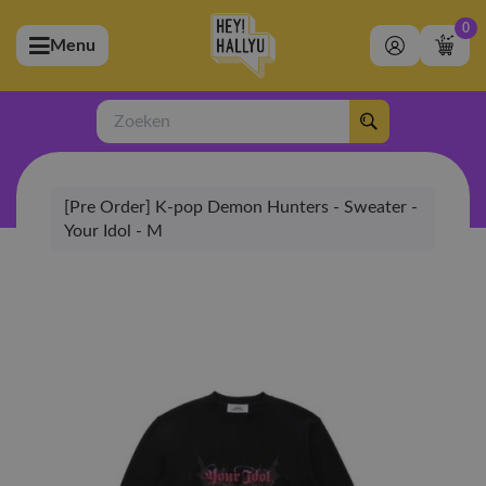
0
Menu
bmenu (Artiesten)
ubmenu (Merchandise)
Zoeken
bmenu (Exclusive)
[Pre Order] K-pop Demon Hunters - Sweater -
bmenu (Winkel)
Your Idol - M