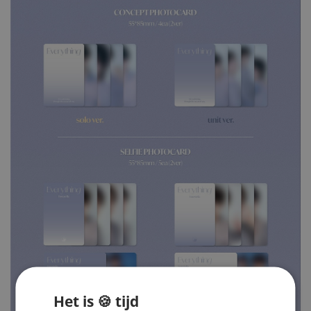
Het is 🍪 tijd