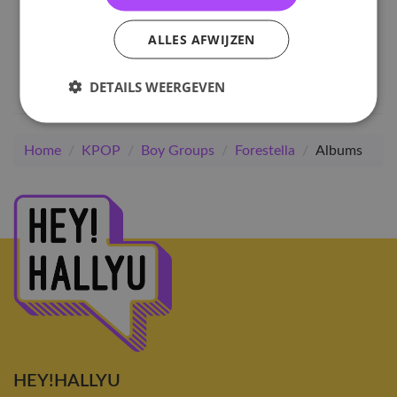
Forestella
Unfinished
ALLES AFWIJZEN
40
,-
DETAILS WEERGEVEN
Home
/
KPOP
/
Boy Groups
/
Forestella
/
Albums
HEY!HALLYU