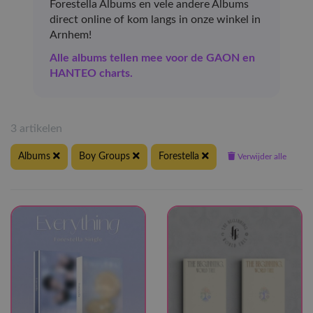
Forestella Albums en vele andere Albums
direct online of kom langs in onze winkel in
Arnhem!
Alle albums tellen mee voor de GAON en
HANTEO charts.
3 artikelen
Albums
Boy Groups
Forestella
Verwijder alle