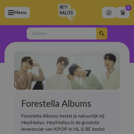
0
Menu
bmenu (Artiesten)
ubmenu (Merchandise)
Zoeken
bmenu (Exclusive)
bmenu (Winkel)
Forestella Albums
Forestella Albums bestel je natuurlijk bij
Hey!Hallyu. Hey!Hallyu is de grootste
leverancier van KPOP in NL & BE bestel