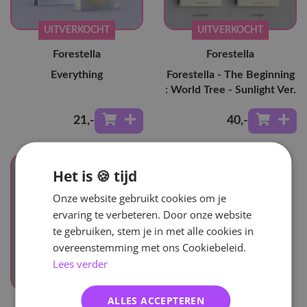
UITVERKOCHT
UITVERKOCHT
Forestella
Forestella
Everything
Forestella - The Beginning
: World Tree - Sunlight Ver.
21
,-
40
,-
Het is 🍪 tijd
Onze website gebruikt cookies om je
ervaring te verbeteren. Door onze website
te gebruiken, stem je in met alle cookies in
overeenstemming met ons Cookiebeleid.
Lees verder
UITVERKOCHT
ALLES ACCEPTEREN