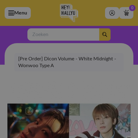
0
Menu
bmenu (Artiesten)
ubmenu (Merchandise)
Zoeken
bmenu (Exclusive)
[Pre Order] Dicon Volume - White Midnight -
bmenu (Winkel)
Wonwoo Type A