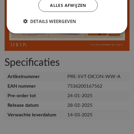
ALLES AFWIJZEN
DETAILS WEERGEVEN
Specificaties
Artikelnummer
PRE-SVT-DICON-WW-A
EAN nummer
7536200167562
Pre-order tot
24-01-2025
Release datum
28-02-2025
Verwachte leverdatum
14-03-2025