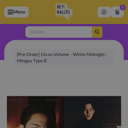
0
Menu
bmenu (Artiesten)
ubmenu (Merchandise)
Zoeken
bmenu (Exclusive)
[Pre Order] Dicon Volume - White Midnight -
bmenu (Winkel)
Mingyu Type B