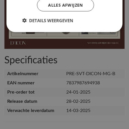
ALLES AFWIJZEN
DETAILS WEERGEVEN
Specificaties
Artikelnummer
PRE-SVT-DICON-MG-B
EAN nummer
7837987694938
Pre-order tot
24-01-2025
Release datum
28-02-2025
Verwachte leverdatum
14-03-2025