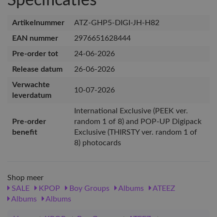
Specificaties
Artikelnummer
ATZ-GHP5-DIGI-JH-H82
EAN nummer
2976651628444
Pre-order tot
24-06-2026
Release datum
26-06-2026
Verwachte
10-07-2026
leverdatum
International Exclusive (PEEK ver.
Pre-order
random 1 of 8) and POP-UP Digipack
benefit
Exclusive (THIRSTY ver. random 1 of
8) photocards
Shop meer
SALE
KPOP
Boy Groups
Albums
ATEEZ
Albums
Albums