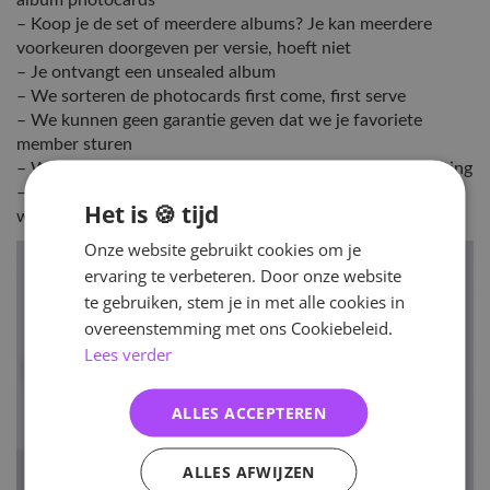
album photocards
– Koop je de set of meerdere albums? Je kan meerdere
voorkeuren doorgeven per versie, hoeft niet
– Je ontvangt een unsealed album
– We sorteren de photocards first come, first serve
– We kunnen geen garantie geven dat we je favoriete
member sturen
– We versturen eerst bestellingen zonder photocard sorting
– het kan dus zijn dat je een paar dagen langer moet
Het is 🍪 tijd
wachten op je album
Onze website gebruikt cookies om je
ervaring te verbeteren. Door onze website
te gebruiken, stem je in met alle cookies in
overeenstemming met ons Cookiebeleid.
Lees verder
ALLES ACCEPTEREN
ALLES AFWIJZEN