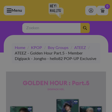
0
Menu
bmenu (Artiesten)
ubmenu (Merchandise)
Zoeken
bmenu (Exclusive)
Home
/
KPOP
/
Boy Groups
/
ATEEZ
/
bmenu (Winkel)
ATEEZ - Golden Hour Part.5 - Member
Digipack - Jongho - hello82 POP-UP Exclusive