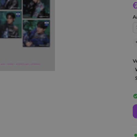
€
A
V