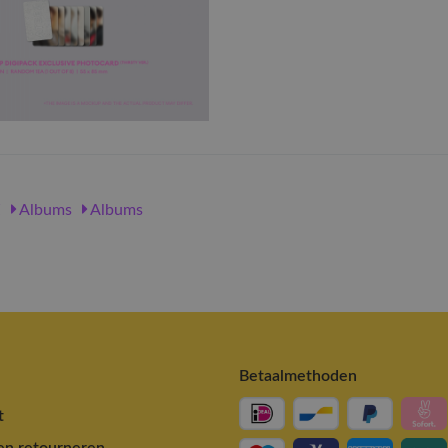
Z
Albums
Albums
Betaalmethoden
t
en retourneren