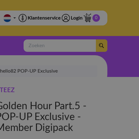
Klantenservice
Login
0
Zoeken
 hello82 POP-UP Exclusive
TEEZ
Golden Hour Part.5 -
POP-UP Exclusive -
Member Digipack