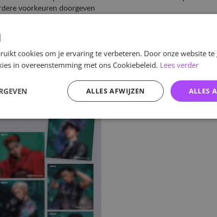
erdere voorkeuren doorgeven
d
ve
riete member sturen
uikt cookies om je ervaring te verbeteren. Door onze website te
d sorting – het kan dus zijn
ookies in overeenstemming met ons Cookiebeleid.
Lees verder
 album
ERGEVEN
ALLES AFWIJZEN
ALLES 