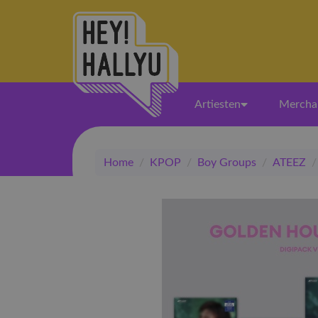
Artiesten
Mercha
Home
/
KPOP
/
Boy Groups
/
ATEEZ
/