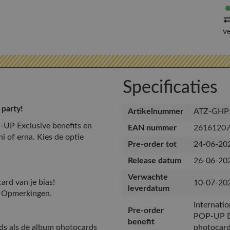
v
Specificaties
 party!
Artikelnummer
ATZ-GHP
P-UP Exclusive benefits en
EAN nummer
2616120
i of erna. Kies de optie
Pre-order tot
24-06-20
Release datum
26-06-20
Verwachte
ard van je bias!
10-07-20
leverdatum
de Opmerkingen.
Internatio
Pre-order
POP-UP Di
benefit
ds als de album photocards
photocar