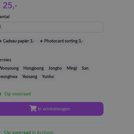
 25
,-
antal
Cadeau papier 3
,-
Photocard sorting 3
,-
ersies
Wooyoung
Hongjoong
Jongho
Mingi
San
Seonghwa
Yeosang
Yunho
Op voorraad
In winkelwagen
Op voorraad
in Arnhem