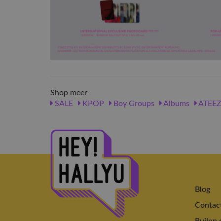
Shop meer
SALE
KPOP
Boy Groups
Albums
ATEE
Blog
Contac
Ruilen 