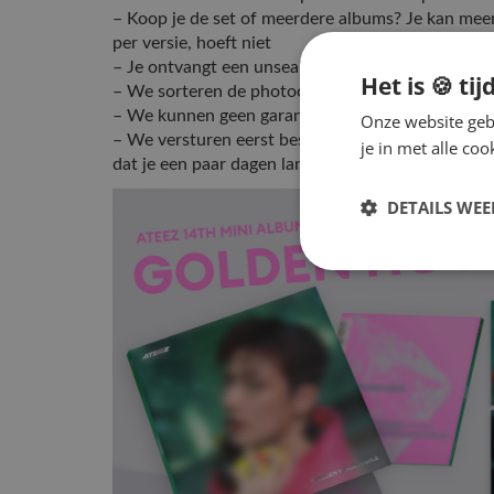
– Koop je de set of meerdere albums? Je kan me
per versie, hoeft niet
– Je ontvangt een unsealed album
Het is 🍪 tij
– We sorteren de photocards first come, first ser
– We kunnen geen garantie geven dat we je favo
Onze website gebr
– We versturen eerst bestellingen zonder photocar
je in met alle c
dat je een paar dagen langer moet wachten op je
DETAILS WE