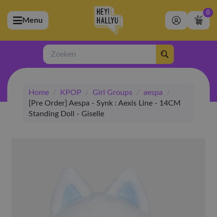
0
Menu
bmenu (Artiesten)
ubmenu (Merchandise)
Zoeken
bmenu (Exclusive)
Home
/
KPOP
/
Girl Groups
/
aespa
/
bmenu (Winkel)
[Pre Order] Aespa - Synk : Aexis Line - 14CM
Standing Doll - Giselle