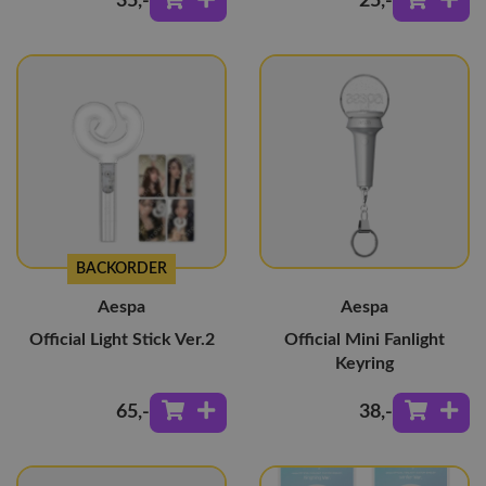
35
,-
25
,-
BACKORDER
Aespa
Aespa
Official Light Stick Ver.2
Official Mini Fanlight
Keyring
65
,-
38
,-