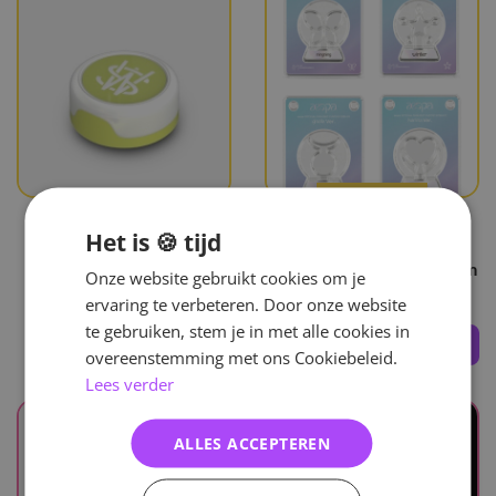
BACKORDER
Het is 🍪 tijd
NCT Wish
Aespa
SM Entertainment -
Official Light Stick Custom
Onze website gebruikt cookies om je
Official Light Tok
Emblem
ervaring te verbeteren. Door onze website
te gebruiken, stem je in met alle cookies in
45
,-
25
,-
overeenstemming met ons Cookiebeleid.
Lees verder
ALLES ACCEPTEREN