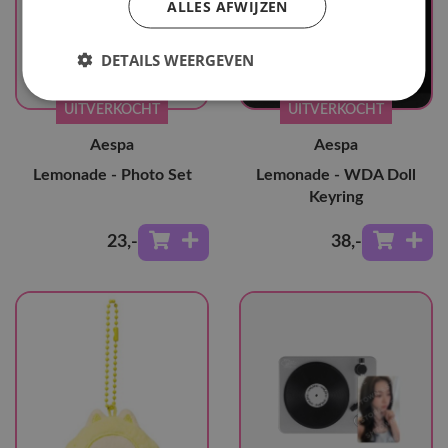
ALLES AFWIJZEN
DETAILS WEERGEVEN
UITVERKOCHT
UITVERKOCHT
Aespa
Aespa
Lemonade - Photo Set
Lemonade - WDA Doll
Keyring
23
,-
38
,-