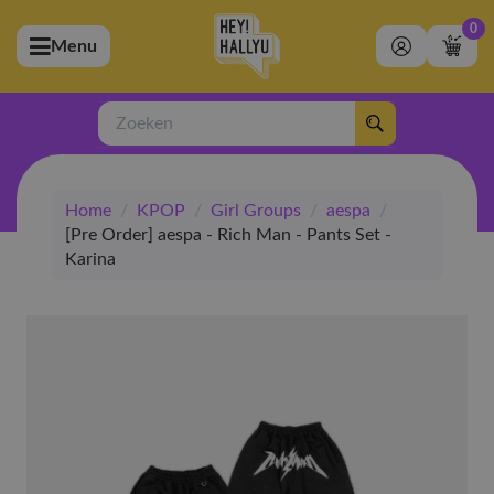
0
Menu
bmenu (Artiesten)
ubmenu (Merchandise)
Zoeken
bmenu (Exclusive)
Home
/
KPOP
/
Girl Groups
/
aespa
/
bmenu (Winkel)
[Pre Order] aespa - Rich Man - Pants Set -
Karina