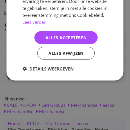
Omschrijving
ervaring te verbeteren. Door onze website
te gebruiken, stem je in met alle cookies in
overeenstemming met ons Cookiebeleid.
Lees verder
Specificaties
ALLES ACCEPTEREN
Artikelnummer
PRE-AE-MERCH-PS-KRN
EAN nummer
1000004545353
ALLES AFWIJZEN
Pre-order tot
16-09-2025
DETAILS WEERGEVEN
Release datum
24-11-2025
Verwachte leverdatum
12-12-2025
Shop meer
SALE
KPOP
Girl Groups
Merchandise
aespa
Merchandise
Merchandise
Home
/
KPOP
/
Girl Groups
/
aespa
/