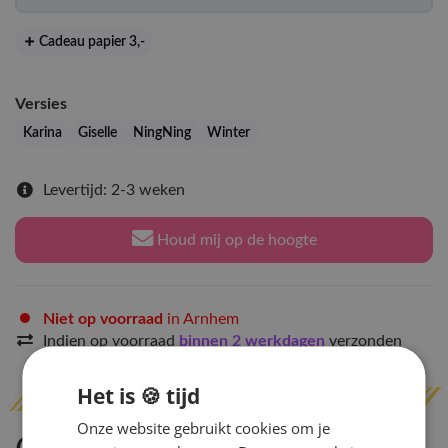
Cadeau papier 3
,-
Versies
Karina
Giselle
NingNing
Winter
Levertijd: 2-3 weken
Houd mij op de hoogte
Niet op voorraad
in Arnhem
Indien op voorraad
binnen 2 werkdagen
verzonden
Het is 🍪 tijd
Onze website gebruikt cookies om je