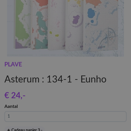
PLAVE
Asterum : 134-1 - Eunho
€ 24
,-
Aantal
Cadeau papier 3
,-