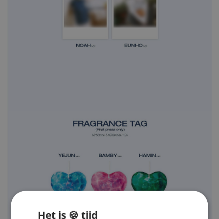
Het is 🍪 tijd