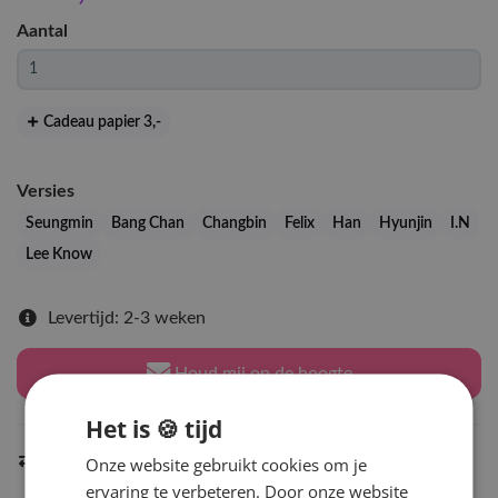
Aantal
Cadeau papier 3
,-
Versies
Seungmin
Bang Chan
Changbin
Felix
Han
Hyunjin
I.N
Lee Know
Levertijd: 2-3 weken
Houd mij op de hoogte
Het is 🍪 tijd
Indien op voorraad
Onze website gebruikt cookies om je
binnen 2 werkdagen
verzonden
ervaring te verbeteren. Door onze website