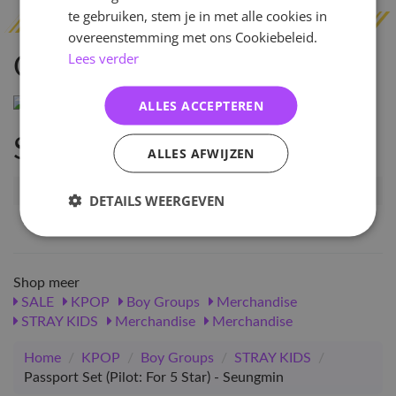
te gebruiken, stem je in met alle cookies in
overeenstemming met ons Cookiebeleid.
Lees verder
Omschrijving
ALLES ACCEPTEREN
Specificaties
ALLES AFWIJZEN
Artikelnummer
94353
DETAILS WEERGEVEN
EAN nummer
1000000943535
Shop meer
SALE
KPOP
Boy Groups
Merchandise
STRAY KIDS
Merchandise
Merchandise
Home
/
KPOP
/
Boy Groups
/
STRAY KIDS
/
Passport Set (Pilot: For 5 Star) - Seungmin