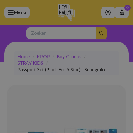
0
Menu
bmenu (Artiesten)
ubmenu (Merchandise)
Zoeken
bmenu (Exclusive)
Home
/
KPOP
/
Boy Groups
/
bmenu (Winkel)
STRAY KIDS
/
Passport Set (Pilot: For 5 Star) - Seungmin