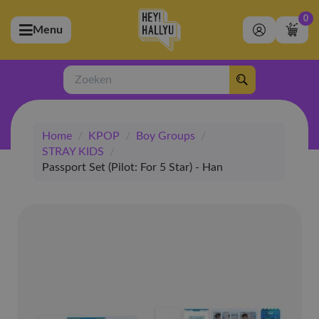
0
Menu
bmenu (Artiesten)
ubmenu (Merchandise)
Zoeken
bmenu (Exclusive)
Home
/
KPOP
/
Boy Groups
/
bmenu (Winkel)
STRAY KIDS
/
Passport Set (Pilot: For 5 Star) - Han