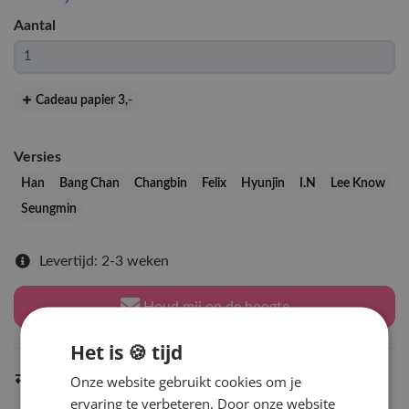
Aantal
Cadeau papier 3
,-
Versies
Han
Bang Chan
Changbin
Felix
Hyunjin
I.N
Lee Know
Seungmin
Levertijd: 2-3 weken
Houd mij op de hoogte
Het is 🍪 tijd
Indien op voorraad
Onze website gebruikt cookies om je
binnen 2 werkdagen
verzonden
ervaring te verbeteren. Door onze website