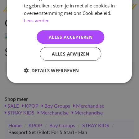
te gebruiken, stem je in met alle cookies in
overeenstemming met ons Cookiebeleid.
Lees verder
Omschrijving
ALLES ACCEPTEREN
Specificaties
ALLES AFWIJZEN
Artikelnummer
94351
DETAILS WEERGEVEN
EAN nummer
1000000943511
Shop meer
SALE
KPOP
Boy Groups
Merchandise
STRAY KIDS
Merchandise
Merchandise
Home
/
KPOP
/
Boy Groups
/
STRAY KIDS
/
Passport Set (Pilot: For 5 Star) - Han