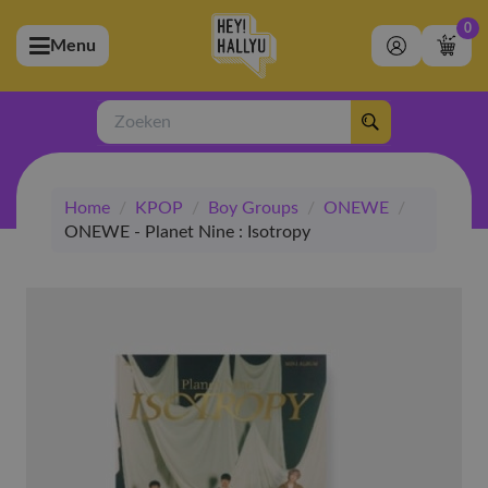
0
Menu
bmenu (Artiesten)
ubmenu (Merchandise)
Zoeken
bmenu (Exclusive)
Home
/
KPOP
/
Boy Groups
/
ONEWE
/
bmenu (Winkel)
ONEWE - Planet Nine : Isotropy