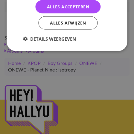
ALLES ACCEPTEREN
Artikelnummer
130877
EAN nummer
8804775369636
ALLES AFWIJZEN
Shop meer
DETAILS WEERGEVEN
SALE
KPOP
Boy Groups
Albums
ONEWE
Albums
Albums
Home
/
KPOP
/
Boy Groups
/
ONEWE
/
ONEWE - Planet Nine : Isotropy