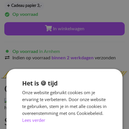
Cadeau papier 3
,-
Op voorraad
In winkelwagen
Op voorraad
in Arnhem
Indien op voorraad
binnen 2 werkdagen
verzonden
Het is 🍪 tijd
Omschrijving
Onze website gebruikt cookies om je
ervaring te verbeteren. Door onze website
te gebruiken, stem je in met alle cookies in
overeenstemming met ons Cookiebeleid.
Lees verder
Specificaties