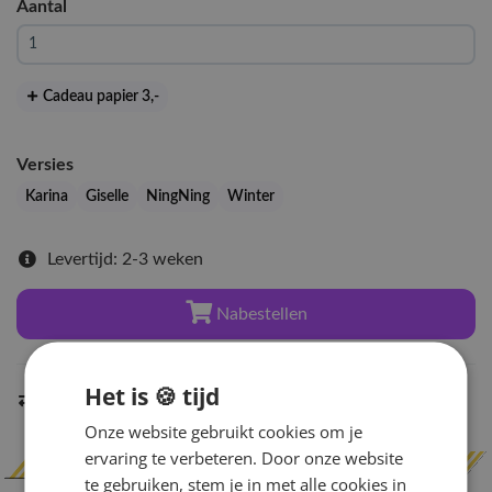
Aantal
Cadeau papier 3
,-
Versies
Karina
Giselle
NingNing
Winter
Levertijd: 2-3 weken
Nabestellen
Het is 🍪 tijd
Indien op voorraad
binnen 2 werkdagen
verzonden
Onze website gebruikt cookies om je
ervaring te verbeteren. Door onze website
te gebruiken, stem je in met alle cookies in