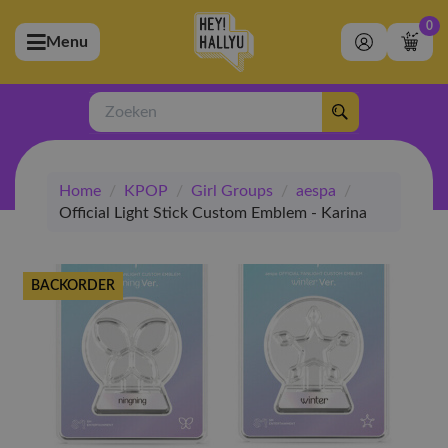
0
Menu
bmenu (Artiesten)
ubmenu (Merchandise)
Zoeken
bmenu (Exclusive)
Home
/
KPOP
/
Girl Groups
/
aespa
/
bmenu (Winkel)
Official Light Stick Custom Emblem - Karina
BACKORDER