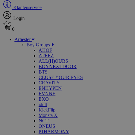
Klantenservice
Login
0
Artiesten
Boy Groups
AHOF
ATEEZ
ALL(H)OURS
BOYNEXTDOOR
BTS
CLOSE YOUR EYES
CRAVITY
ENHYPEN
EVNNE
EXO
idntt
KickFlip
Monsta X
NCT
ONEUS
P1HARMONY