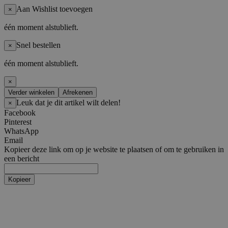
Aan Wishlist toevoegen
×
één moment alstublieft.
Snel bestellen
×
één moment alstublieft.
×
Verder winkelen
Afrekenen
Leuk dat je dit artikel wilt delen!
×
Facebook
Pinterest
WhatsApp
Email
Kopieer deze link om op je website te plaatsen of om te gebruiken in
een bericht
Kopieer
Artiesten
Boy Groups
AHOF
ATEEZ