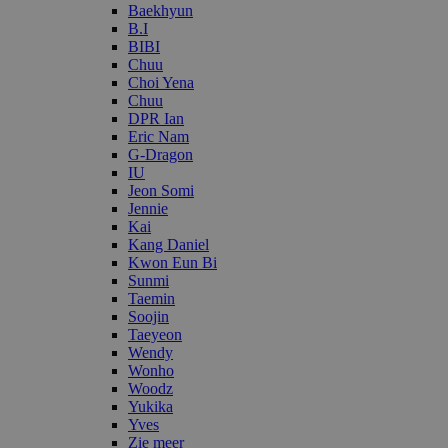
Baekhyun
B.I
BIBI
Chuu
Choi Yena
Chuu
DPR Ian
Eric Nam
G-Dragon
IU
Jeon Somi
Jennie
Kai
Kang Daniel
Kwon Eun Bi
Sunmi
Taemin
Soojin
Taeyeon
Wendy
Wonho
Woodz
Yukika
Yves
Zie meer