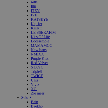
i-dle
Illit
ITZY
IVE
KATSEYE
Kep1er
KiiiKiii
LE SSERAFIM
Kiss Of Life
Loossemble
MAMAMOO
NewJeans
NMIXX
Purple Kiss
Red Velvet
STAYC
TripleS
TWICE
Unis
Viviz
XG
Zie meer
Solo
Bain
Baekho