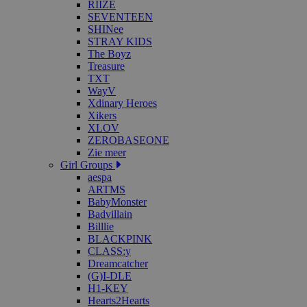
RIIZE
SEVENTEEN
SHINee
STRAY KIDS
The Boyz
Treasure
TXT
WayV
Xdinary Heroes
Xikers
XLOV
ZEROBASEONE
Zie meer
Girl Groups
aespa
ARTMS
BabyMonster
Badvillain
Billlie
BLACKPINK
CLASS:y
Dreamcatcher
(G)I-DLE
H1-KEY
Hearts2Hearts