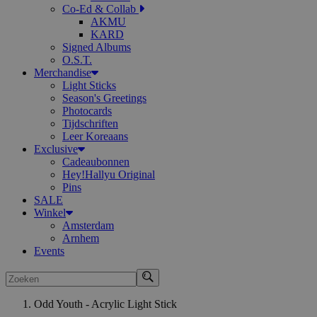
Co-Ed & Collab
AKMU
KARD
Signed Albums
O.S.T.
Merchandise
Light Sticks
Season's Greetings
Photocards
Tijdschriften
Leer Koreaans
Exclusive
Cadeaubonnen
Hey!Hallyu Original
Pins
SALE
Winkel
Amsterdam
Arnhem
Events
Zoeken
Odd Youth - Acrylic Light Stick