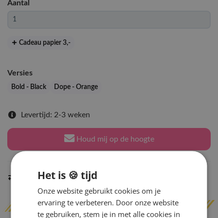
Aantal
Cadeau papier 3
,-
Versies
Bold - Black
Dope - Orange
Levertijd: 2-3 weken
Houd mij op de hoogte
Het is 🍪 tijd
Indien op voorraad
binnen 2 werkdagen
verzonden
Onze website gebruikt cookies om je
ervaring te verbeteren. Door onze website
te gebruiken, stem je in met alle cookies in