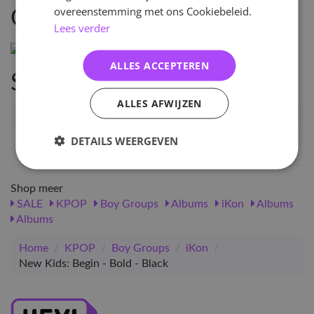
overeenstemming met ons Cookiebeleid.
Omschrijving
Lees verder
ALLES ACCEPTEREN
Specificaties
ALLES AFWIJZEN
Artikelnummer
22685
EAN nummer
8809314513440
DETAILS WEERGEVEN
Shop meer
SALE
KPOP
Boy Groups
Albums
iKon
Albums
Albums
Home
/
KPOP
/
Boy Groups
/
iKon
/
New Kids: Begin - Bold - Black