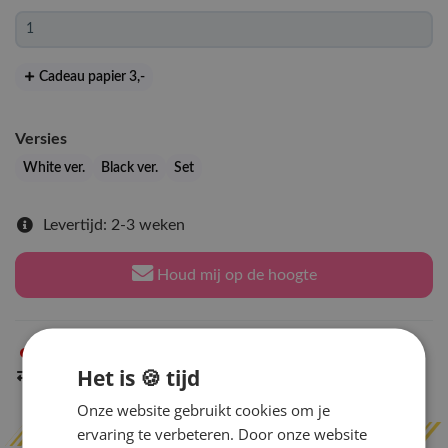
Cadeau papier 3
,-
Versies
White ver.
Black ver.
Set
Levertijd: 2-3 weken
Houd mij op de hoogte
Niet op voorraad
in Arnhem
Het is 🍪 tijd
Indien op voorraad
binnen 2 werkdagen
verzonden
Onze website gebruikt cookies om je
ervaring te verbeteren. Door onze website