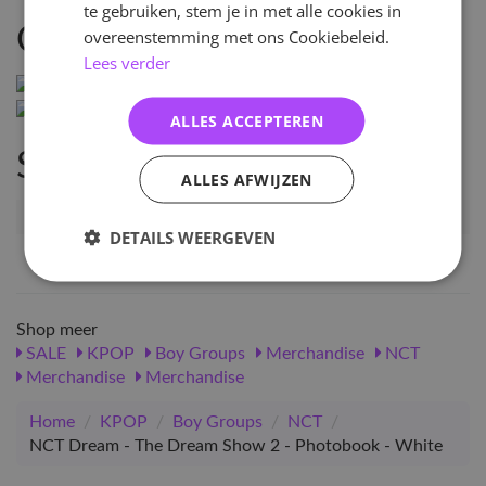
te gebruiken, stem je in met alle cookies in
Omschrijving
overeenstemming met ons Cookiebeleid.
Lees verder
ALLES ACCEPTEREN
Specificaties
ALLES AFWIJZEN
Artikelnummer
126396
DETAILS WEERGEVEN
EAN nummer
1000001263960
Shop meer
SALE
KPOP
Boy Groups
Merchandise
NCT
Merchandise
Merchandise
Home
/
KPOP
/
Boy Groups
/
NCT
/
NCT Dream - The Dream Show 2 - Photobook - White