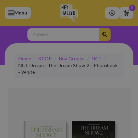
0
Menu
bmenu (Artiesten)
ubmenu (Merchandise)
Zoeken
bmenu (Exclusive)
Home
/
KPOP
/
Boy Groups
/
NCT
/
bmenu (Winkel)
NCT Dream - The Dream Show 2 - Photobook
- White