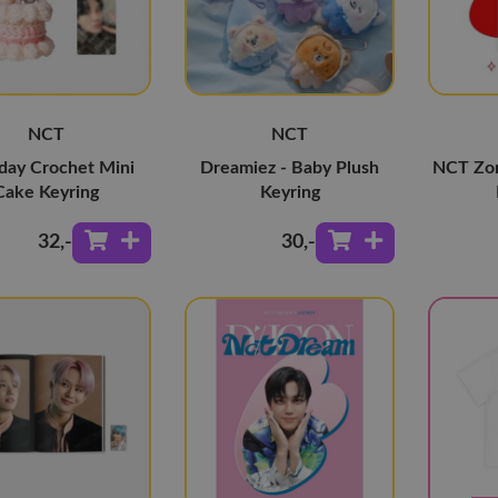
NCT
NCT
day Crochet Mini
Dreamiez - Baby Plush
NCT Zon
Cake Keyring
Keyring
32
,-
30
,-