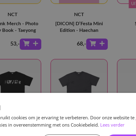
U
NCT
NCT
ink Merch - Photo
[DICON] D’Festa Mini
y Book - Taeyong
Edition - Haechan
53
,-
68
,-
d
uikt cookies om je ervaring te verbeteren. Door onze website te
UITVERKOCHT
UITVERKOCHT
U
ookies in overeenstemming met ons Cookiebeleid.
Lees verder
NCT
NCT