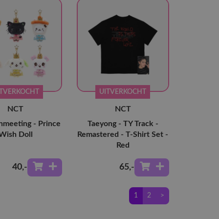
ITVERKOCHT
UITVERKOCHT
NCT
NCT
nmeeting - Prince
Taeyong - TY Track -
Wish Doll
Remastered - T-Shirt Set -
Red
40
,-
65
,-
1
2
>