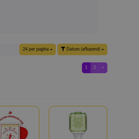
24 per pagina
Datum (aflopend)
1
2
>