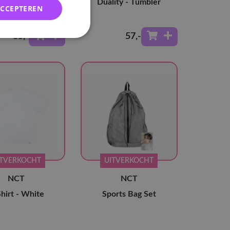
 - Mirror Keyring
Duality - Tumbler
ACCEPTEREN
Set
35
,-
57
,-
ITVERKOCHT
UITVERKOCHT
NCT
NCT
hirt - White
Sports Bag Set