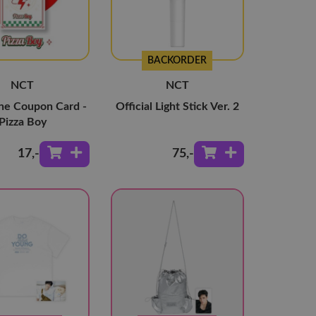
BACKORDER
NCT
NCT
e Coupon Card -
Official Light Stick Ver. 2
Pizza Boy
17
,-
75
,-