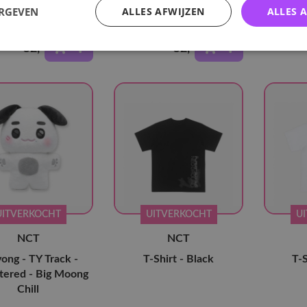
y - T-Shirt - Black
Duality - T-Shirt -
Duality
ERGEVEN
ALLES AFWIJZEN
ALLES 
Charcoal
52
,-
52
,-
UITVERKOCHT
UITVERKOCHT
U
NCT
NCT
ong - TY Track -
T-Shirt - Black
T-S
tered - Big Moong
Chill