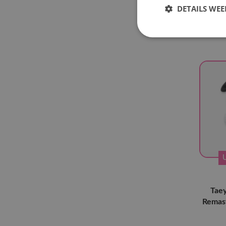
Dualit
8TURN
(1)
DETAILS WE
82Major
(5)
A.C.E
(2)
AB6IX
(1)
aespa
(2)
Ampers&one
(1)
ATBO
(2)
ATEEZ
(95)
B1A4
(2)
Bae173
(3)
BigBang
(2)
BoA
(1)
Taey
BOYNEXTDOOR
(9)
Remas
BT21
(2)