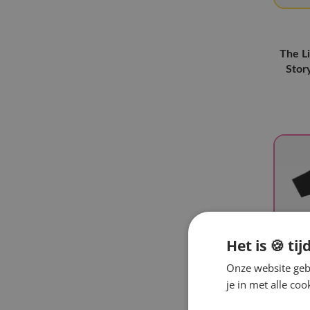
Jeonghan
(1)
AHOF
(2)
Jeno
(1)
The L
Stor
Mark
(1)
Girl's Generation
(2)
TVXQ!
(2)
Close Your Eyes
(2)
Jinu
(1)
KickFlip
(1)
Xlov
(9)
Bang & Jung & Yoo & Moon
(1)
Het is 🍪 tij
JAEHYUN
(1)
Onze website gebr
NEXZ
(5)
je in met alle c
The KingDom
(2)