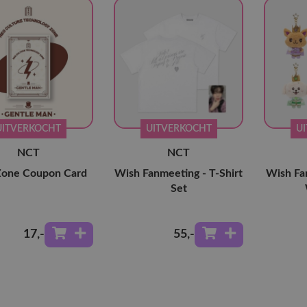
UITVERKOCHT
UITVERKOCHT
U
NCT
NCT
one Coupon Card
Wish Fanmeeting - T-Shirt
Wish Fa
Set
17
,-
55
,-