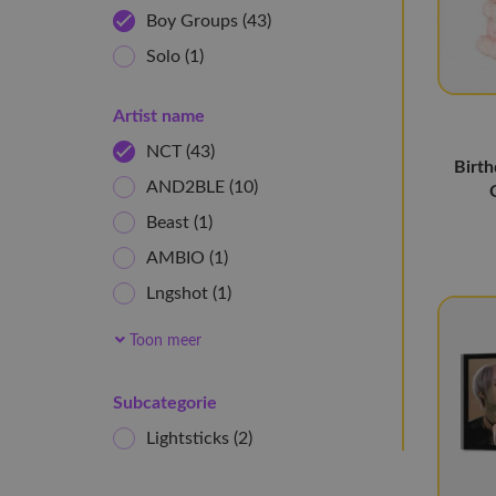
Boy Groups
(43)
Solo
(1)
Artist name
NCT
(43)
Birth
AND2BLE
(10)
Beast
(1)
AMBIO
(1)
Lngshot
(1)
Alpha Drive One
(5)
Toon meer
Felix
(1)
lee Know
(2)
Subcategorie
KPOP DEMON HUNTERS
(1)
Lightsticks
(2)
Cortis
(20)