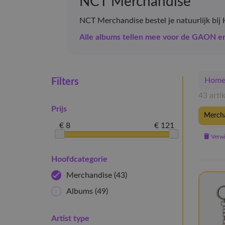
NCT Merchandise
NCT Merchandise bestel je natuurlijk bij 
Alle albums tellen mee voor de GAON 
Hom
Filters
43 arti
Prijs
Merch
€ 8
€ 121
Verwij
Hoofdcategorie
Merchandise
(43)
Albums
(49)
Artist type