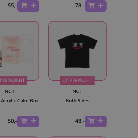
55
,-
78
,-
ITVERKOCHT
UITVERKOCHT
NCT
NCT
 Acrylic Cake Box
Both Sides
50
,-
48
,-