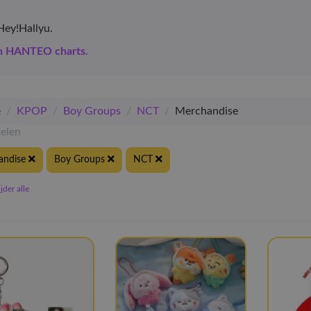
Hey!Hallyu.
en HANTEO charts.
e
/
KPOP
/
Boy Groups
/
NCT
/
Merchandise
kelen
andise
Boy Groups
NCT
der alle