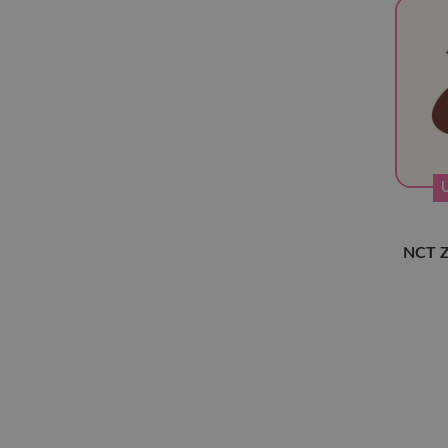
Evnne
(1)
EXO
(15)
FT Island
(1)
(G)I-DLE
(1)
GOT7
(1)
Highlight
(3)
iKon
(1)
ITZY
(1)
NCT Z
J-Hope
(1)
Jin
(2)
Jung Kook
(1)
LUCAS
(1)
Monsta X
(5)
N.Flying
(4)