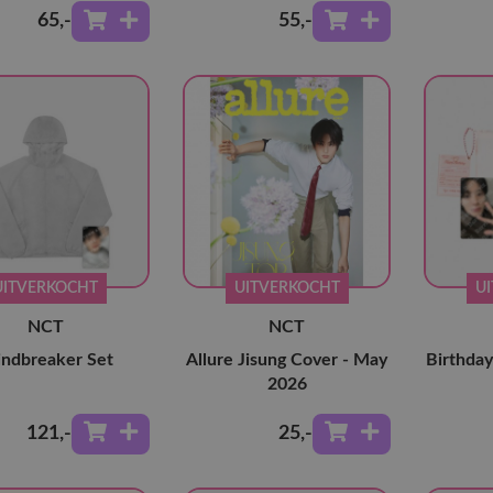
65
,-
55
,-
UITVERKOCHT
UITVERKOCHT
U
NCT
NCT
ndbreaker Set
Allure Jisung Cover - May
Birthday
2026
121
,-
25
,-