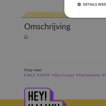
DETAILS WE
Omschrijving
Shop meer
SALE
KPOP
Boy Groups
Merchandise