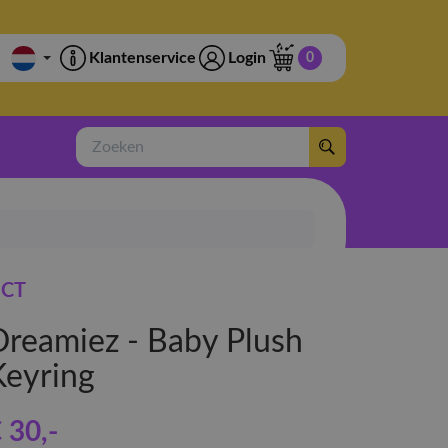
Klantenservice
Login
0
Zoeken
CT
Dreamiez - Baby Plush
Keyring
 30
,-