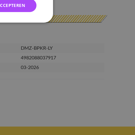
erzonden
ACCEPTEREN
DMZ-BPKR-LY
4982088037917
03-2026