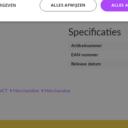
v
ERGEVEN
ALLES AFWIJZEN
ALLES 
Specificaties
Artikelnummer
EAN nummer
Release datum
NCT
Merchandise
Merchandise