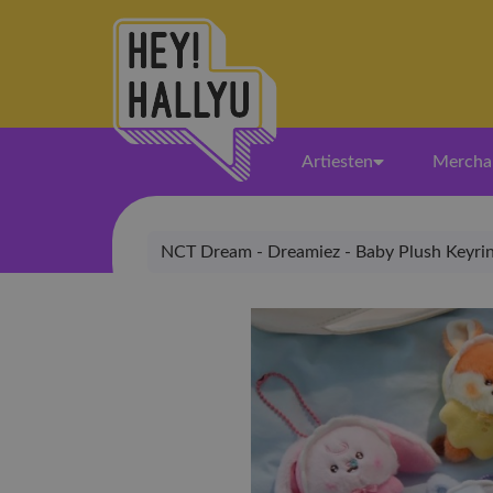
Artiesten
Mercha
NCT Dream - Dreamiez - Baby Plush Keyri