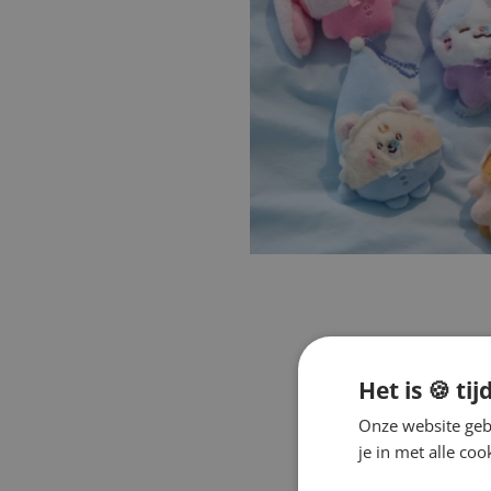
Het is 🍪 tij
Onze website gebr
je in met alle c