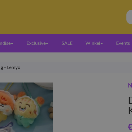
ndise
Exclusive
SALE
Winkel
Events
ng - Lemyo
N
€