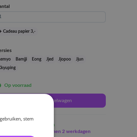
antal
Cadeau papier 3
,-
ersies
Lemyo
Bamjji
Eong
Jjed
Jjopoo
Jjun
Kkyuping
Op voorraad
In winkelwagen
 gebruiken, stem
Op voorraad
in Arnhem
Indien op voorraad
binnen 2 werkdagen