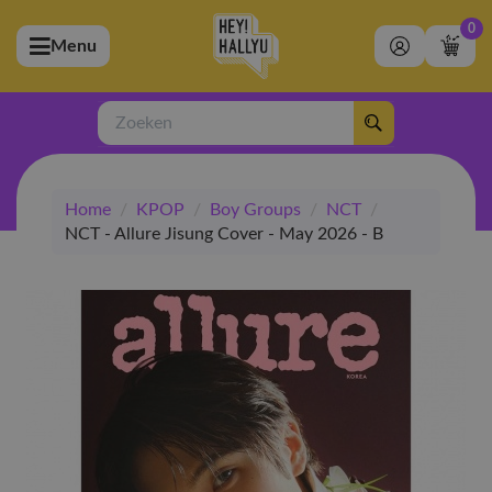
0
Menu
bmenu (Artiesten)
ubmenu (Merchandise)
Zoeken
bmenu (Exclusive)
Home
/
KPOP
/
Boy Groups
/
NCT
/
bmenu (Winkel)
NCT - Allure Jisung Cover - May 2026 - B