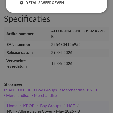
DETAILS WEERGEVEN
Specificaties
ALLUR-MAG-NCT-JS-MAY26-
Artikelnummer
B
EAN nummer
2554304126952
Release datum
29-04-2026
Verwachte
15-05-2026
leverdatum
Shop meer
SALE
KPOP
Boy Groups
Merchandise
NCT
Merchandise
Merchandise
Home
/
KPOP
/
Boy Groups
/
NCT
/
NCT - Allure Jisung Cover - May 2026 - B