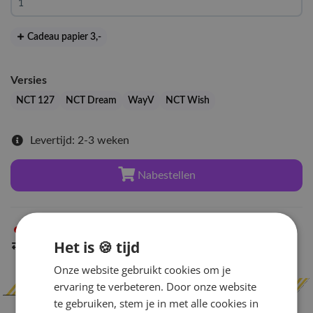
Cadeau papier 3
,-
Versies
NCT 127
NCT Dream
WayV
NCT Wish
Levertijd: 2-3 weken
Nabestellen
Niet op voorraad
in Arnhem
Het is 🍪 tijd
Indien op voorraad
binnen 2 werkdagen
verzonden
Onze website gebruikt cookies om je
ervaring te verbeteren. Door onze website
te gebruiken, stem je in met alle cookies in