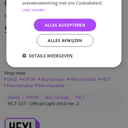
Omschrijving
overeenstemming met ons Cookiebeleid.
Lees verder
n \n \n
ALLES ACCEPTEREN
Specificaties
ALLES AFWIJZEN
Artikelnummer
NCT127-OLS-V2
EAN nummer
8800243204591
DETAILS WEERGEVEN
Shop meer
SALE
KPOP
Boy Groups
Merchandise
NCT
Merchandise
Merchandise
Home
/
KPOP
/
Boy Groups
/
NCT
/
NCT 127 - Official Light Stick Ver. 2