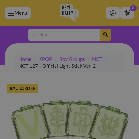
0
Menu
bmenu (Artiesten)
ubmenu (Merchandise)
Zoeken
bmenu (Exclusive)
Home
/
KPOP
/
Boy Groups
/
NCT
/
bmenu (Winkel)
NCT 127 - Official Light Stick Ver. 2
BACKORDER