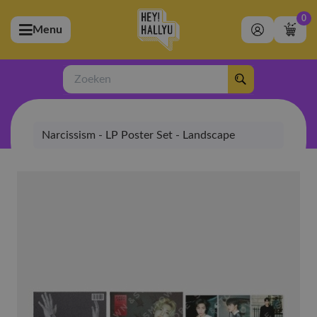
0
Menu
bmenu (Artiesten)
ubmenu (Merchandise)
Zoeken
bmenu (Exclusive)
Narcissism - LP Poster Set - Landscape
bmenu (Winkel)