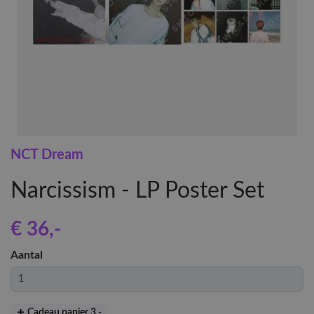
NCT Dream
Narcissism - LP Poster Set
€ 36
,-
Aantal
Cadeau papier 3
,-