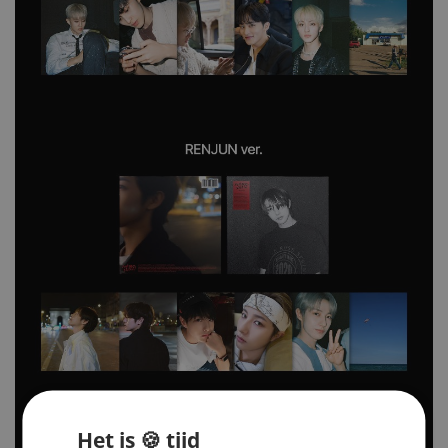
Het is 🍪 tijd