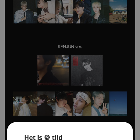
Het is 🍪 tijd