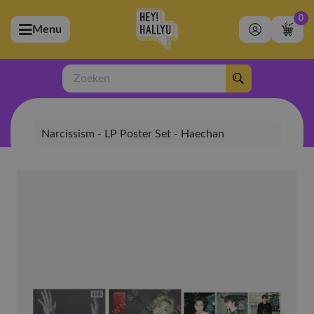
0
Menu
bmenu (Artiesten)
ubmenu (Merchandise)
Zoeken
bmenu (Exclusive)
Narcissism - LP Poster Set - Haechan
bmenu (Winkel)