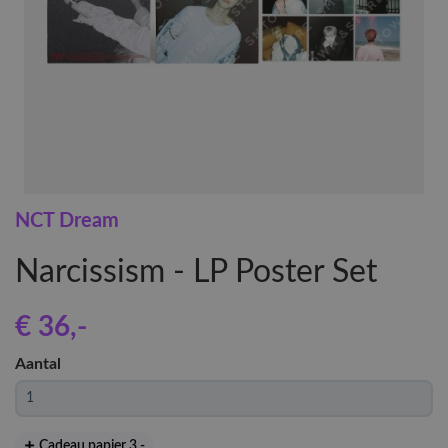
NCT Dream
Narcissism - LP Poster Set
€ 36
,-
Aantal
Cadeau papier 3
,-