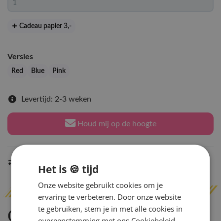
Cadeau papier 3
,-
Versies
Red
Blue
Pink
Levertijd: 2-3 weken
Houd mij op de hoogte
Indien op voorraad
binnen 2 werkdagen
verzonden
Het is 🍪 tijd
Onze website gebruikt cookies om je
ervaring te verbeteren. Door onze website
te gebruiken, stem je in met alle cookies in
Omschrijving
overeenstemming met ons Cookiebeleid.