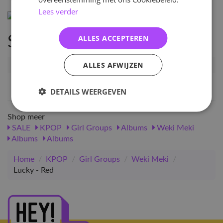
Lees verder
ALLES ACCEPTEREN
Specificaties
ALLES AFWIJZEN
Artikelnummer
37568
EAN nummer
1000000375688
DETAILS WEERGEVEN
Shop meer
SALE
KPOP
Girl Groups
Albums
Weki Meki
Albums
Albums
Home
/
KPOP
/
Girl Groups
/
Weki Meki
/
Lucky - Red