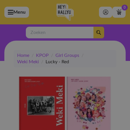
0
Menu
bmenu (Artiesten)
ubmenu (Merchandise)
Zoeken
bmenu (Exclusive)
Home
/
KPOP
/
Girl Groups
/
bmenu (Winkel)
Weki Meki
/
Lucky - Red