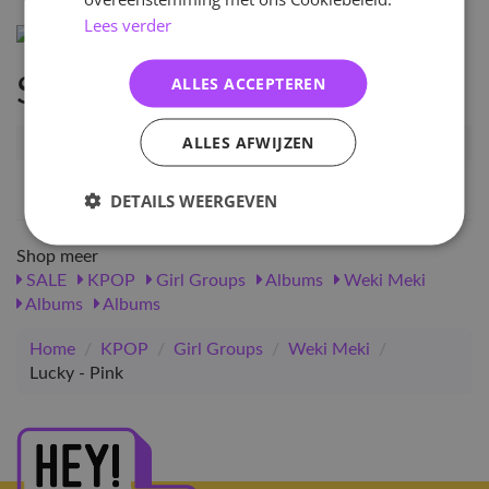
Lees verder
ALLES ACCEPTEREN
Specificaties
ALLES AFWIJZEN
Artikelnummer
37569
EAN nummer
1000000375695
DETAILS WEERGEVEN
Shop meer
SALE
KPOP
Girl Groups
Albums
Weki Meki
Albums
Albums
Home
/
KPOP
/
Girl Groups
/
Weki Meki
/
Lucky - Pink