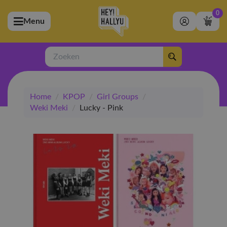
0
Menu
bmenu (Artiesten)
ubmenu (Merchandise)
Zoeken
bmenu (Exclusive)
Home
/
KPOP
/
Girl Groups
/
bmenu (Winkel)
Weki Meki
/
Lucky - Pink