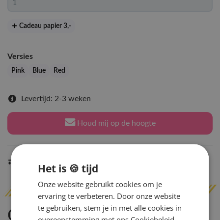
Cadeau papier 3
,-
Versies
Pink
Blue
Red
Levertijd: 2-3 weken
Houd mij op de hoogte
Indien op voorraad
binnen 2 werkdagen
verzonden
Het is 🍪 tijd
Onze website gebruikt cookies om je
ervaring te verbeteren. Door onze website
te gebruiken, stem je in met alle cookies in
Omschrijving
overeenstemming met ons Cookiebeleid.