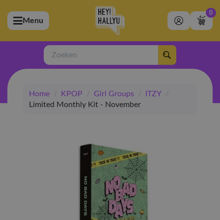
0
Menu
bmenu (Artiesten)
ubmenu (Merchandise)
Zoeken
bmenu (Exclusive)
Home
/
KPOP
/
Girl Groups
/
ITZY
/
bmenu (Winkel)
Limited Monthly Kit - November