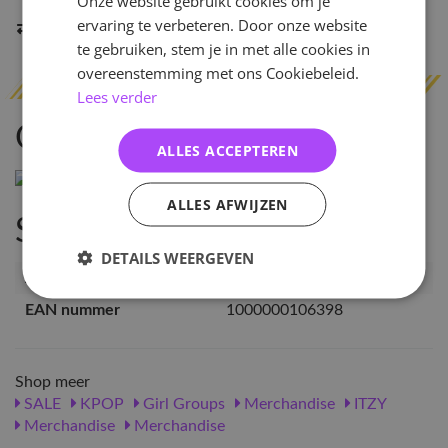
Onze website gebruikt cookies om je
ervaring te verbeteren. Door onze website
Indien op voorraad
binnen 2 werkdagen
verzonden
te gebruiken, stem je in met alle cookies in
overeenstemming met ons Cookiebeleid.
Lees verder
Omschrijving
ALLES ACCEPTEREN
ALLES AFWIJZEN
Specificaties
DETAILS WEERGEVEN
Artikelnummer
10639
EAN nummer
1000000106398
Shop meer
SALE
KPOP
Girl Groups
Merchandise
ITZY
Merchandise
Merchandise