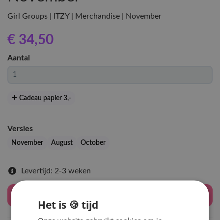
Girl Groups | ITZY | Merchandise | November
€ 34
,50
Aantal
Cadeau papier 3
,-
Versies
November
August
October
Levertijd: 2-3 weken
Houd mij op de hoogte
Het is 🍪 tijd