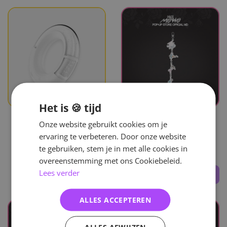
Het is 🍪 tijd
BACKORDER
UITVERKOCHT
Onze website gebruikt cookies om je
ITZY
ITZY
ervaring te verbeteren. Door onze website
Official Light Ring Ver. 2
Motto - Ladder Dangling
te gebruiken, stem je in met alle cookies in
Keyring
overeenstemming met ons Cookiebeleid.
Lees verder
66
,-
28
,-
ALLES ACCEPTEREN
ALLES AFWIJZEN