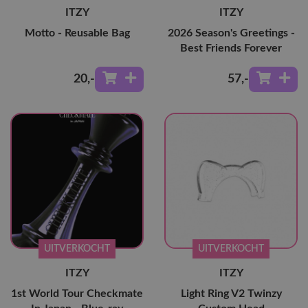
ITZY
ITZY
Motto - Reusable Bag
2026 Season's Greetings -
Best Friends Forever
20
,-
57
,-
UITVERKOCHT
UITVERKOCHT
ITZY
ITZY
1st World Tour Checkmate
Light Ring V2 Twinzy