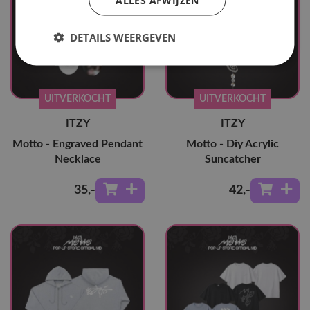
DETAILS WEERGEVEN
UITVERKOCHT
UITVERKOCHT
ITZY
ITZY
Motto - Engraved Pendant
Motto - Diy Acrylic
Necklace
Suncatcher
35
,-
42
,-