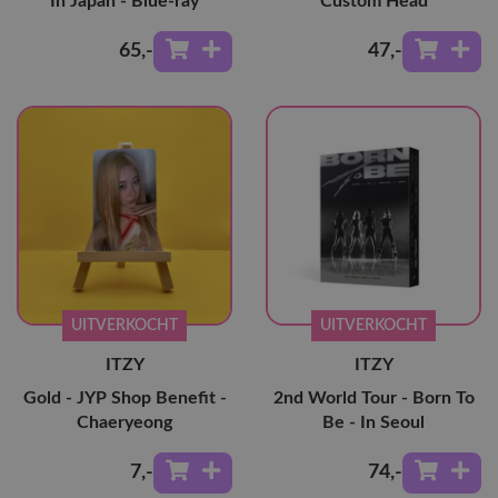
In Japan - Blue-ray
Custom Head
65
,-
47
,-
UITVERKOCHT
UITVERKOCHT
ITZY
ITZY
Gold - JYP Shop Benefit -
2nd World Tour - Born To
Chaeryeong
Be - In Seoul
7
,-
74
,-