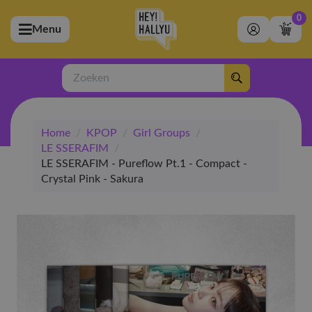
0
Menu
bmenu (Artiesten)
ubmenu (Merchandise)
Zoeken
bmenu (Exclusive)
Home
/
KPOP
/
Girl Groups
/
bmenu (Winkel)
LE SSERAFIM
/
LE SSERAFIM - Pureflow Pt.1 - Compact -
Crystal Pink - Sakura