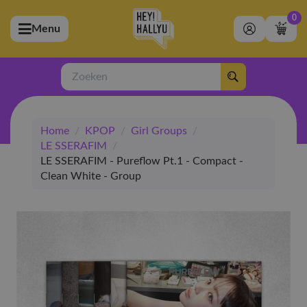
0
Menu
bmenu (Artiesten)
ubmenu (Merchandise)
Zoeken
bmenu (Exclusive)
Home
/
KPOP
/
Girl Groups
/
bmenu (Winkel)
LE SSERAFIM
/
LE SSERAFIM - Pureflow Pt.1 - Compact -
Clean White - Group