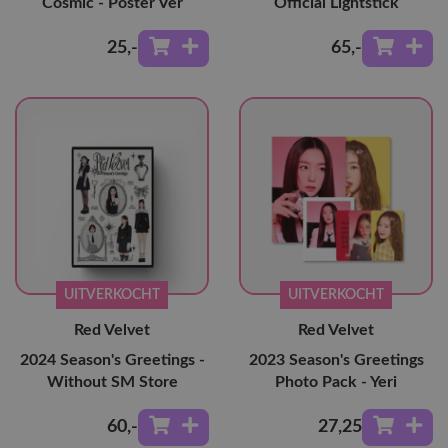
Cosmic - Poster Ver
Official Lightstick
25
,-
65
,-
UITVERKOCHT
UITVERKOCHT
Red Velvet
Red Velvet
2024 Season's Greetings -
2023 Season's Greetings
Without SM Store
Photo Pack - Yeri
60
,-
27
,25