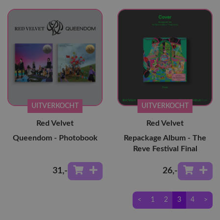
UITVERKOCHT
UITVERKOCHT
Red Velvet
Red Velvet
Queendom - Photobook
Repackage Album - The
Reve Festival Final
31
,-
26
,-
<
1
2
3
4
>