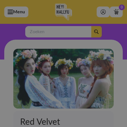
0
Menu
bmenu (Artiesten)
ubmenu (Merchandise)
Zoeken
bmenu (Exclusive)
bmenu (Winkel)
Red Velvet