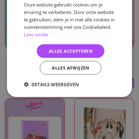
Onze website gebruikt cookies om je
ervaring te verbeteren. Door onze website
te gebruiken, stem je in met alle cookies in
overeenstemming met ons Cookiebeleid.
Lees verder
UITVERKOCHT
UITVERKOCHT
ALLES ACCEPTEREN
Red Velvet
Red Velvet
ALLES AFWIJZEN
Rookie
Queendom - Girls Ver.
26
,-
31
,-
DETAILS WEERGEVEN