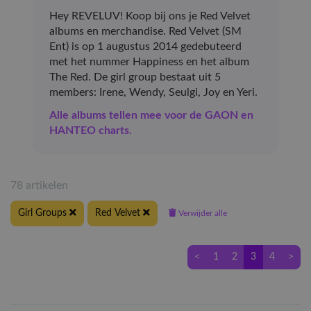
Hey REVELUV! Koop bij ons je Red Velvet
albums en merchandise. Red Velvet (SM
Ent) is op 1 augustus 2014 gedebuteerd
met het nummer Happiness en het album
The Red. De girl group bestaat uit 5
members: Irene, Wendy, Seulgi, Joy en Yeri.
Alle albums tellen mee voor de GAON en
HANTEO charts.
78 artikelen
Girl Groups
Red Velvet
Verwijder alle
<
1
2
3
4
>