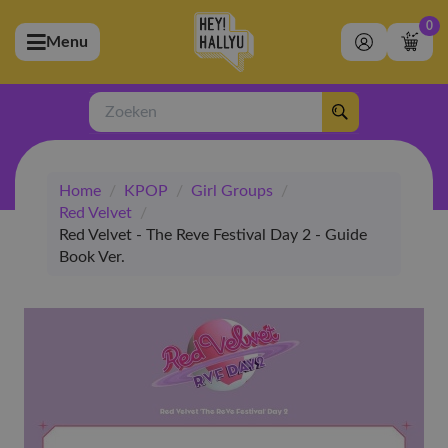
0
Menu
bmenu (Artiesten)
ubmenu (Merchandise)
Zoeken
bmenu (Exclusive)
Home
/
KPOP
/
Girl Groups
/
bmenu (Winkel)
Red Velvet
/
Red Velvet - The Reve Festival Day 2 - Guide
Book Ver.