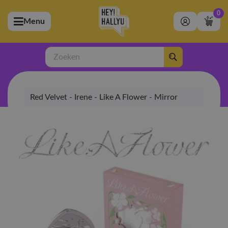
0
Menu
bmenu (Artiesten)
ubmenu (Merchandise)
Zoeken
bmenu (Exclusive)
Red Velvet - Irene - Like A Flower - Mirror
bmenu (Winkel)