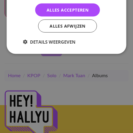
ALLES ACCEPTEREN
UITVERKOCHT
ALLES AFWIJZEN
Mark Tuan
Silhouette
DETAILS WEERGEVEN
30
,-
Home
/
KPOP
/
Solo
/
Mark Tuan
/
Albums