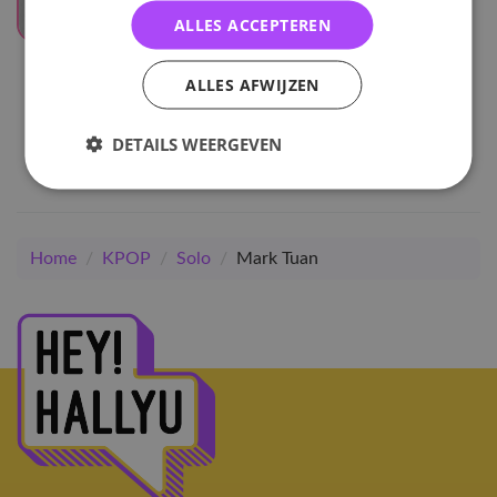
ALLES ACCEPTEREN
UITVERKOCHT
Mark Tuan
ALLES AFWIJZEN
Silhouette
DETAILS WEERGEVEN
30
,-
Home
/
KPOP
/
Solo
/
Mark Tuan