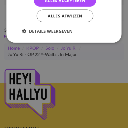
ALLES ACCEPTEREN
Artikelnummer
27658
EAN nummer
1000000276589
ALLES AFWIJZEN
Shop meer
DETAILS WEERGEVEN
SALE
KPOP
Solo
Jo Yu Ri
Albums
Albums
Home
/
KPOP
/
Solo
/
Jo Yu Ri
/
Jo Yu Ri - OP.22 Y-Waltz : In Major