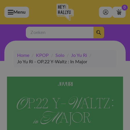
0
Menu
bmenu (Artiesten)
ubmenu (Merchandise)
Zoeken
bmenu (Exclusive)
Home
/
KPOP
/
Solo
/
Jo Yu Ri
/
bmenu (Winkel)
Jo Yu Ri - OP.22 Y-Waltz : In Major