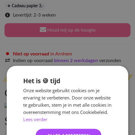
Cadeau papier 3
,-
Levertijd: 2-3 weken
Houd mij op de hoogte
Niet op voorraad
in Arnhem
Indien op voorraad
binnen 2 werkdagen
verzonden
Het is 🍪 tijd
Onze website gebruikt cookies om je
Omschrijving
ervaring te verbeteren. Door onze website
te gebruiken, stem je in met alle cookies in
overeenstemming met ons Cookiebeleid.
Lees verder
Specificaties