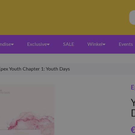
ndise
Exclusive
SALE
Winkel
Events
Epex Youth Chapter 1: Youth Days
E
€