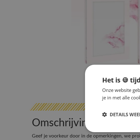
Het is 🍪 tij
Onze website gebr
je in met alle c
DETAILS WE
Omschrijving
Geef je voorkeur door in de opmerkingen, we prob