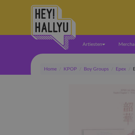
Artiesten
Mercha
Home
/
KPOP
/
Boy Groups
/
Epex
/