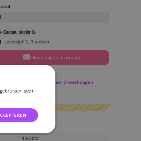
antal
Cadeau papier 3
,-
Levertijd: 2-3 weken
Houd mij op de hoogte
Indien op voorraad
binnen 2 werkdagen
erzonden
 gebruiken, stem
ACCEPTEREN
130323