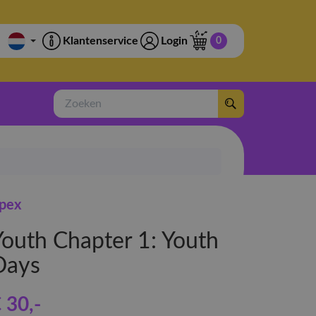
Klantenservice
Login
0
Zoeken
pex
Youth Chapter 1: Youth
Days
 30
,-