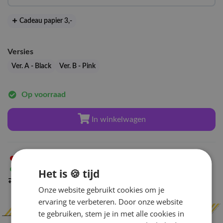
Cadeau papier 3
,-
Versies
Ver. A - Black
Ver. B - Pink
Op voorraad
In winkelwagen
Niet op voorraad
in Arnhem
Op voorraad
in Amsterdam
Het is 🍪 tijd
Indien op voorraad
binnen 2 werkdagen
verzonden
Onze website gebruikt cookies om je
ervaring te verbeteren. Door onze website
te gebruiken, stem je in met alle cookies in