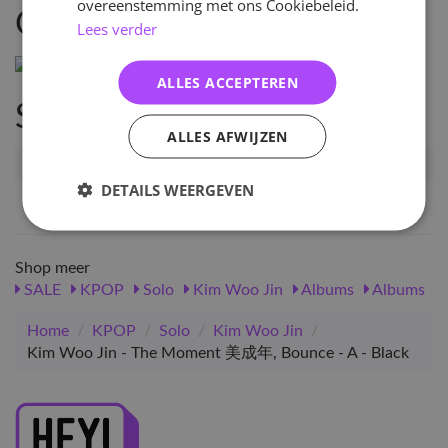
overeenstemming met ons Cookiebeleid.
Omschrijving
Lees verder
ALLES ACCEPTEREN
Specificaties
ALLES AFWIJZEN
Artikelnummer
114538
DETAILS WEERGEVEN
EAN nummer
8809704426312
Shop meer
SALE
KPOP
Solo
Kim Woo Jin
Albums
Albums
Home
/
KPOP
/
Solo
/
Kim Woo Jin
/
Kim Woo Jin - The Moment 美成年, Bounce - A - Black