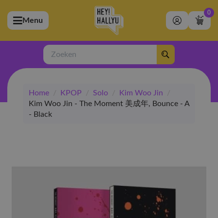
0
Menu
bmenu (Artiesten)
ubmenu (Merchandise)
Zoeken
bmenu (Exclusive)
Home
/
KPOP
/
Solo
/
Kim Woo Jin
/
bmenu (Winkel)
Kim Woo Jin - The Moment 美成年, Bounce - A
- Black