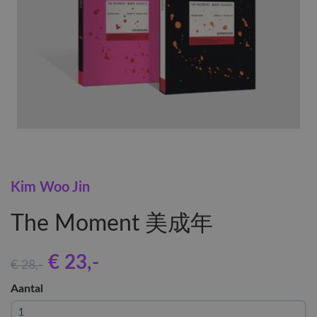
Kim Woo Jin
The Moment 美成年
€ 23
,-
€ 28
,-
Aantal