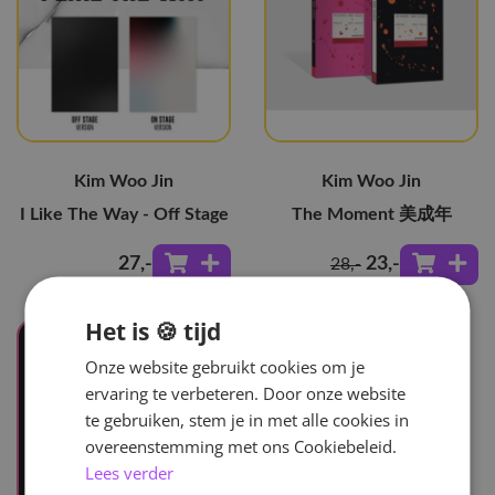
Kim Woo Jin
Kim Woo Jin
I Like The Way - Off Stage
The Moment 美成年
27
,-
23
,-
28
,-
Het is 🍪 tijd
Onze website gebruikt cookies om je
ervaring te verbeteren. Door onze website
te gebruiken, stem je in met alle cookies in
overeenstemming met ons Cookiebeleid.
Lees verder