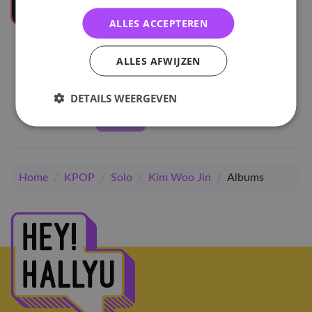
ALLES ACCEPTEREN
UITVERKOCHT
Kim Woo Jin
ALLES AFWIJZEN
The Moment: 未成年, A
Minor. - C
DETAILS WEERGEVEN
27
,-
Home
/
KPOP
/
Solo
/
Kim Woo Jin
/
Albums