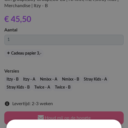
Merchandise | Itzy - B
€ 45
,50
Aantal
Cadeau papier 3
,-
Versies
Itzy - B
Itzy - A
Nmixx - A
Nmixx - B
Stray Kids - A
Stray Kids - B
Twice - A
Twice - B
Levertijd: 2-3 weken
Houd mij op de hoogte