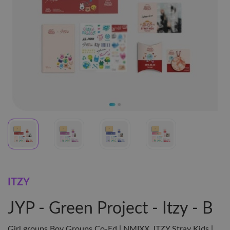
ITZY
JYP - Green Project - Itzy - B
Girl groups,Boy Groups,Co-Ed | NMIXX, ITZY,Stray Kids |