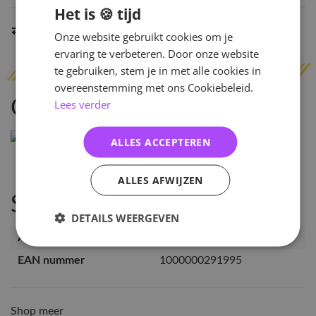
Het is 🍪 tijd
Indien op voorraad
binnen 2 werkdagen
verzonden
Onze website gebruikt cookies om je
ervaring te verbeteren. Door onze website
te gebruiken, stem je in met alle cookies in
overeenstemming met ons Cookiebeleid.
Omschrijving
Lees verder
ALLES ACCEPTEREN
ALLES AFWIJZEN
Specificaties
DETAILS WEERGEVEN
Artikelnummer
29199
EAN nummer
1000000291995
Shop meer