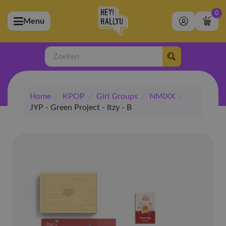
0
Menu
bmenu (Artiesten)
ubmenu (Merchandise)
Zoeken
bmenu (Exclusive)
Home
/
KPOP
/
Girl Groups
/
NMIXX
/
bmenu (Winkel)
JYP - Green Project - Itzy - B